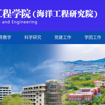
育教学
科学研究
党建工作
学团工作
研究生
现任领导
管理人员
科研机构
理论学习
文化海洋
研究生教育
组织机构
外聘教师
科研成果
网上党校
科技海洋
行政文件
治理结构
研究生导师
制度建设
悦动海洋