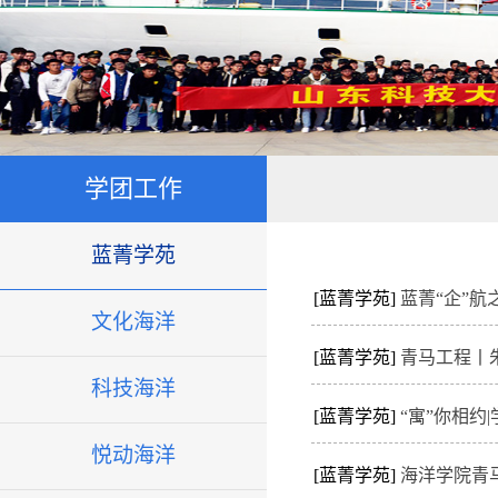
学团工作
蓝菁学苑
[蓝菁学苑]
蓝菁“企”
文化海洋
[蓝菁学苑]
青马工程丨
科技海洋
[蓝菁学苑]
“寓”你相
悦动海洋
[蓝菁学苑]
海洋学院青