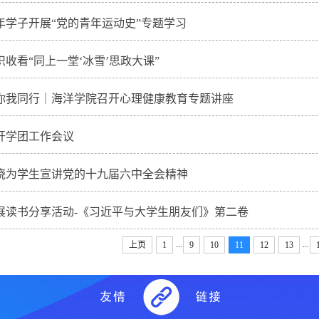
年学子开展“党的青年运动史”专题学习
收看“同上一堂‘冰雪’思政大课”
你我同行｜海洋学院召开心理健康教育专题讲座
开学团工作会议
晓为学生宣讲党的十九届六中全会精神
展读书分享活动-《习近平与大学生朋友们》第二卷
...
...
上页
1
9
10
11
12
13