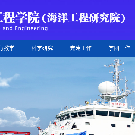
育教学
科学研究
党建工作
学团工作
研究生
现任领导
管理人员
科研机构
理论学习
文化海洋
研究生教育
组织机构
外聘教师
科研成果
网上党校
科技海洋
行政文件
治理结构
研究生导师
制度建设
悦动海洋