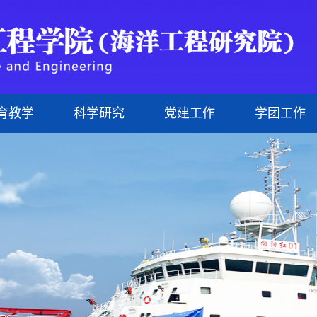
育教学
科学研究
党建工作
学团工作
研究生
现任领导
管理人员
科研机构
理论学习
文化海洋
研究生教育
组织机构
外聘教师
科研成果
网上党校
科技海洋
行政文件
治理结构
研究生导师
制度建设
悦动海洋