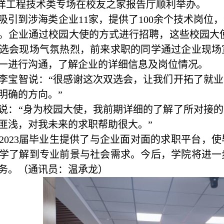
海洋工程技术类专场在校友之家报告厅顺利举办。
吸引到
涉海
类企业
11家，提供了100余个技术岗
。企业通过校园大使的方式进行招聘，这些校园大
选会现场气氛热烈，前来求职的同学通过企业现场
一进行沟通，了解企业的详细信息
及岗位情况
。
李宝智说：
“很感谢这次双选会，让我们开拓了就
明确的
方向。
”
说：
“身为校园大使，我前期详细的了解了所对接
匪浅，对我未来的求职帮助很大。”
2023届毕业生提供了与企业面对面的求职平台，
学了解到专业前景与社会需求。今后，学院将进一
务。
（
通讯员：温承龙
）