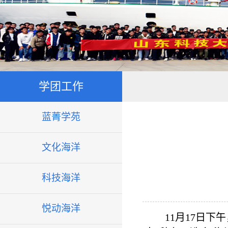
学团工作
蓝菁学苑
文化海洋
科技海洋
悦动海洋
11月17日下