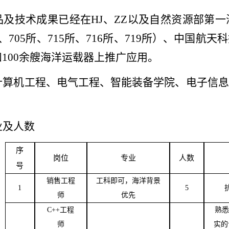
品及技术成果已经在H
J
、Z
Z
以及自然资源部第一
所、705所、715所、716所、719所）、中国
100余艘海洋运载器上推广应用。
计算机工程、电气工程、智能装备学院、电子信息
业及人数
序
岗位
专业
人数
号
销售工程
工科即可，海洋背景
1
5
师
优先
C++
工程
熟悉
师
实的