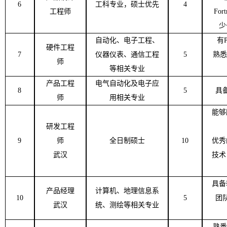
6
工科专业，硕士优先
4
工程师
Fort
少
自动化、电子工程、
有
硬件工程
7
仪器仪表、通信工程
5
熟悉
师
等相关专业
产品工程
电气自动化及电子应
8
5
具
师
用相关专业
能够
研发工程
9
师
全日制硕士
10
优秀
武汉
技术
具备
产品经理
计算机、地理信息系
10
5
团
武汉
统、测绘等相关专业
熟悉