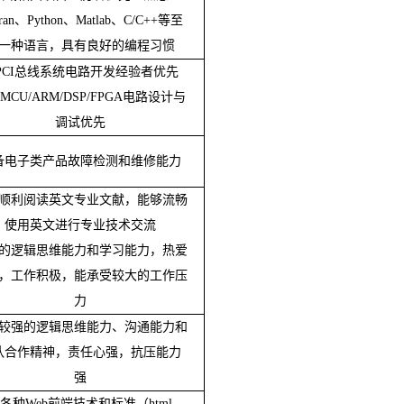
ran
、
Python
、
Matlab
、
C/C++
等至
一种语言，具有良好的编程习惯
PCI
总线系统电路开发经验者优先
MCU/ARM/DSP/FPGA
电路设计与
调试优先
备电子类产品故障检测和维修能力
顺利阅读英文专业文献，能够流畅
使用英文进行专业技术交流
的逻辑思维能力和学习能力，热爱
，工作积极，能承受较大的工作压
力
较强的逻辑思维能力、沟通能力和
队合作精神，责任心强，抗压能力
强
各种
Web
前端技术和标准（
html
、