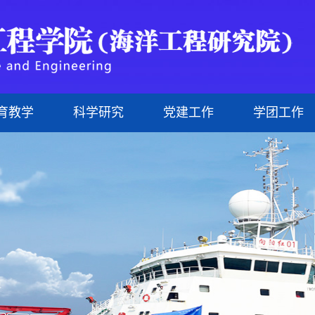
育教学
科学研究
党建工作
学团工作
研究生
现任领导
管理人员
科研机构
理论学习
文化海洋
研究生教育
组织机构
外聘教师
科研成果
网上党校
科技海洋
行政文件
治理结构
研究生导师
制度建设
悦动海洋