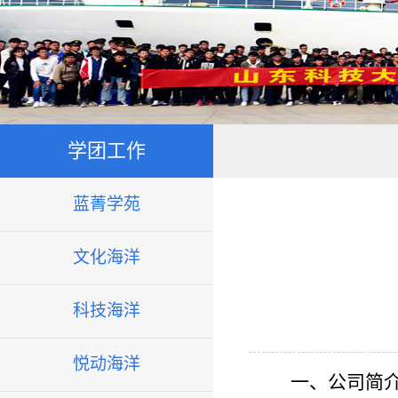
学团工作
蓝菁学苑
文化海洋
科技海洋
悦动海洋
一、公司简