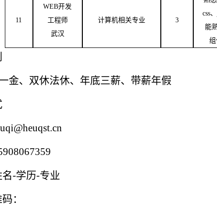
WEB
开发
css
、
11
工程师
计算机相关专业
3
能
武汉
组
利
六险一金、双休法休、年底三薪、带薪年假
式
@heuqst.cn
08067359
名-学历-专业
维码：