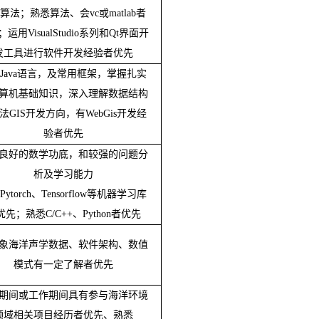
算法；熟悉算法、会
vc
或
matlab
者
；运用
VisualStudio
系列和
Qt
界面开
发工具进行软件开发经验者优先
Java
语言，及常用框架，掌握扎实
算机基础知识，深入理解数据结构
法
GIS
开发方向，有
WebGis
开发经
验者优先
良好的数学功底，和较强的问题分
析及学习能力
Pytorch
、
Tensorflow
等机器学习库
优先；熟悉
C/C++
、
Python
者优先
象海洋声学数据、软件架构、数值
模式有一定了解者优先
期间或工作期间具有参与海洋环境
领域相关项目经历者优先、熟悉