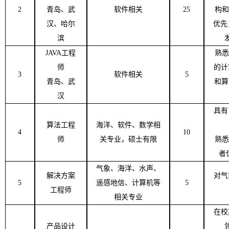
2
青岛、武
软件相关
25
构和
汉、哈尔
优先
滨
JAVA
工程
熟悉
师
的计
3
软件相关
5
青岛、武
和算
汉
具有
算法工程
海洋、软件、数学相
4
10
师
关专业，硕士有限
熟悉
者
气象、海洋、水声、
解决方案
对气
5
遥感地信、计算机等
5
工程师
相关专业
在校
产品设计