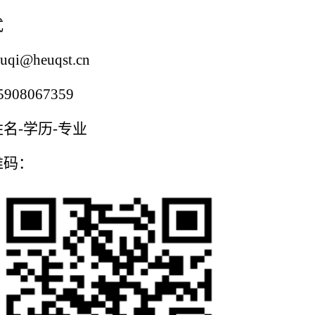
式
@heuqst.cn
08067359
名-学历-专业
维码：