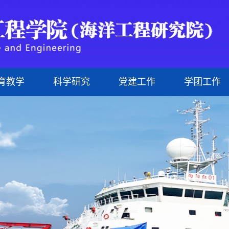
育教学
科学研究
党建工作
学团工作
研究生
现任领导
管理人员
科研机构
理论学习
文化海洋
研究生教育
组织机构
外聘教师
科研成果
网上党校
科技海洋
行政文件
治理结构
研究生导师
制度建设
悦动海洋