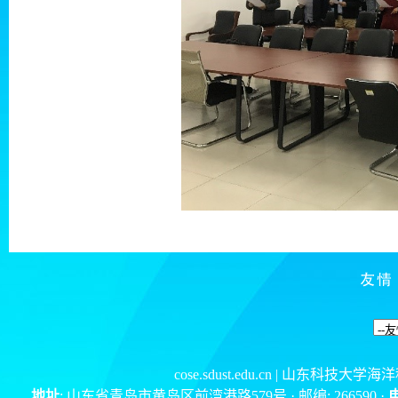
cose.sdust.edu.cn
| 山东科技大学海
地址
: 山东省青岛市黄岛区前湾港路579号 · 邮编: 266590 ·