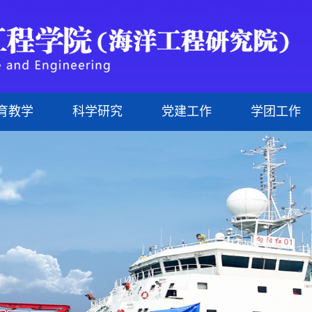
育教学
科学研究
党建工作
学团工作
研究生
现任领导
管理人员
科研机构
理论学习
文化海洋
研究生教育
组织机构
外聘教师
科研成果
网上党校
科技海洋
行政文件
治理结构
研究生导师
制度建设
悦动海洋