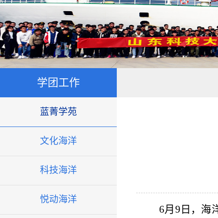
学团工作
蓝菁学苑
文化海洋
科技海洋
悦动海洋
6月9日，海