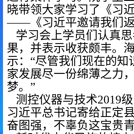
晓带领大家学习了《习
——
《习近平邀请我们
学习会上学员们认真思
果，并表示收获颇丰。
示
：
“尽管我们
现在
的知
家发展尽一份绵薄之力
梦。
”
测控仪器与技术
201
习近平总书记寄给正定
奋图强
，
不辜负这宝贵